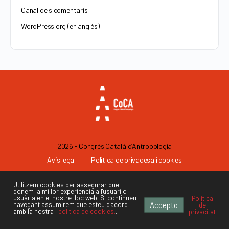
Canal dels comentaris
WordPress.org (en anglès)
2026 - Congrés Català d’Antropologia
Avís legal
Política de privadesa i cookies
Informació sobre el Congrés:
Utilitzem cookies per assegurar que
donem la millor experiència a l'usuari o
coca@antropologia.cat
usuària en el nostre lloc web. Si continueu
Política
Accepto
navegant assumirem que esteu d'acord
de
amb la nostra .
política de cookies.
.
privacitat